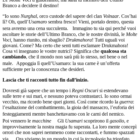
Branco a decidere il destino!
“Io sono
Nurghal
, orco custode del sapere del clan
Volnaar
. Cos’hai
lì? Oh, quell’
Usamaro
sembra fresco! Vieni, portalo dentro, questa
sera avremo una cena succulenta. Immagino tu sia qui perché vuoi
ascoltare le storie dell’Ultimo Branco, che le nostre divinità, le
Molte
Voci,
hanno riunito, mi sbaglio?
Drukmahora
! Tutti uguali voi
giovani. Come? Ma certo che senti tutti esclamare Drukmahora!
Cosa vi insegnano le vostre nutrici? Significa che
qualcosa sta
cambiando
, che il mondo non sarà più lo stesso, nel bene o nel
male. Appoggia lì quell’Usamaro: la sua carne è un’offerta
sufficiente per la conoscenza che desideri.
Lascia che ti racconti tutto fin dall’inizio.
Dovresti già sapere che un tempo i
Regni Oscuri
si estendevano
sulle terre e sui mari, e nessuno poteva contrastarci. Io sono ormai
vecchio, ma ricordo bene quei giorni. Così come ricordo la
guerra
:
l’esaltazione del combattimento, la gioia del massacro, l’euforia dei
festeggiamenti mentre banchettavamo con le carni del nemico.
Poi vennero le
macchine
Gli
Usamari
scoprirono il
gasolio
, e
improvvisamente la nostra magia fu superata. La loro mente concepì
orrori che non saprei nemmeno come raccontarti, e fummo spazzati
via. Ora viviamo in un mondo in cui la
tecnologia
ha trionfato