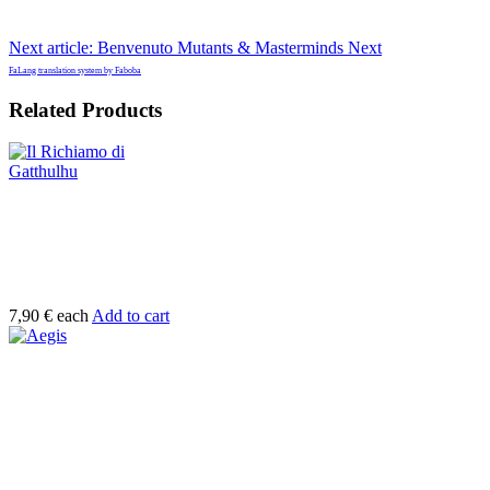
Next article: Benvenuto Mutants & Masterminds
Next
FaLang translation system by Faboba
Related Products
7,90 €
each
Add to cart