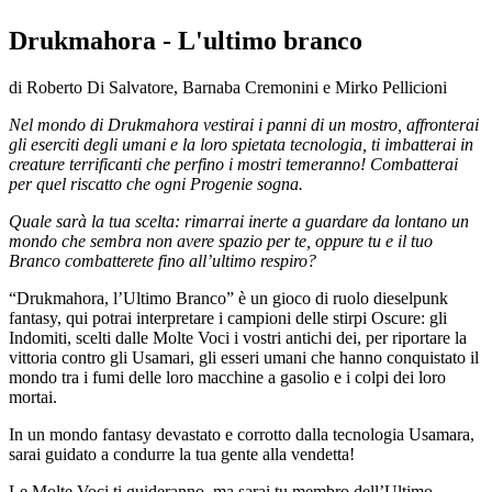
Drukmahora - L'ultimo branco
di Roberto Di Salvatore, Barnaba Cremonini e Mirko Pellicioni
Nel mondo di Drukmahora vestirai i panni di un mostro, affronterai
gli eserciti degli umani e la loro spietata tecnologia, ti imbatterai in
creature terrificanti che perfino i mostri temeranno! Combatterai
per quel riscatto che ogni Progenie sogna.
Quale sarà la tua scelta: rimarrai inerte a guardare da lontano un
mondo che sembra non avere spazio per te, oppure tu e il tuo
Branco combatterete fino all’ultimo respiro?
“Drukmahora, l’Ultimo Branco” è un gioco di ruolo dieselpunk
fantasy, qui potrai interpretare i campioni delle stirpi Oscure: gli
Indomiti, scelti dalle Molte Voci i vostri antichi dei, per riportare la
vittoria contro gli Usamari, gli esseri umani che hanno conquistato il
mondo tra i fumi delle loro macchine a gasolio e i colpi dei loro
mortai.
In un mondo fantasy devastato e corrotto dalla tecnologia Usamara,
sarai guidato a condurre la tua gente alla vendetta!
Le Molte Voci ti guideranno, ma sarai tu membro dell’Ultimo