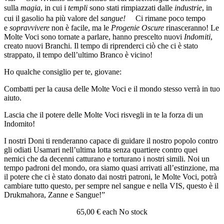
sulla
magia
, in cui i
templi
sono stati rimpiazzati dalle
industrie
, in
cui il gasolio
ha più valore del
sangue!
Ci rimane poco tempo
e
sopravvivere
non è facile, ma le
Progenie Oscure
rinasceranno! Le
Molte Voci sono tornate a parlare, hanno prescelto nuovi
Indomiti
,
creato nuovi Branchi. Il tempo di riprenderci ciò che ci è stato
strappato, il tempo dell’ultimo Branco è vicino!
Ho qualche consiglio per te, giovane:
Combatti per la causa delle Molte Voci e il mondo stesso verrà in tuo
aiuto.
Lascia che il potere delle Molte Voci risvegli in te la forza di un
Indomito!
I nostri Doni ti renderanno capace di guidare il nostro popolo contro
gli odiati Usamari nell’ultima lotta senza quartiere contro quei
nemici che da decenni catturano e torturano i nostri simili. Noi un
tempo padroni del mondo, ora siamo quasi arrivati all’estinzione, ma
il potere che ci è stato donato dai nostri patroni, le Molte Voci, potrà
cambiare tutto questo, per sempre nel sangue e nella VIS, questo è il
Drukmahora, Zanne e Sangue!”
65,00 €
each
No stock