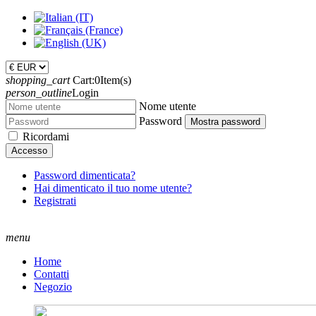
shopping_cart
Cart:
0
Item(s)
person_outline
Login
Nome utente
Password
Mostra password
Ricordami
Accesso
Password dimenticata?
Hai dimenticato il tuo nome utente?
Registrati
menu
Home
Contatti
Negozio