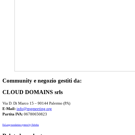
Community e negozio gestiti da:
CLOUD DOMAINS srls
Via D. Di Marco 15 – 90144 Palermo (PA)
E-Mail:
info@rpgmeeting.org
Partita IVA:
06780650823
FaLang translation system by Faboba