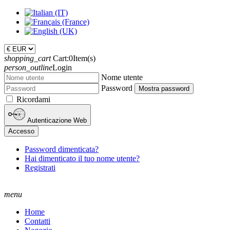
shopping_cart
Cart:
0
Item(s)
person_outline
Login
Nome utente
Password
Mostra password
Ricordami
Autenticazione Web
Accesso
Password dimenticata?
Hai dimenticato il tuo nome utente?
Registrati
menu
Home
Contatti