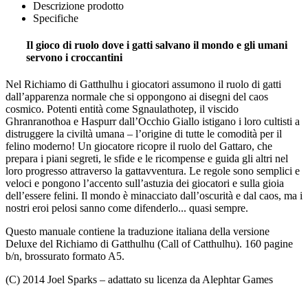
Descrizione prodotto
Specifiche
Il gioco di ruolo dove i gatti salvano il mondo e gli umani
servono i croccantini
Nel Richiamo di Gatthulhu i giocatori assumono il ruolo di gatti
dall’apparenza normale che si oppongono ai disegni del caos
cosmico. Potenti entità come Sgnaulathotep, il viscido
Ghranranothoa e Haspurr dall’Occhio Giallo istigano i loro cultisti a
distruggere la civiltà umana – l’origine di tutte le comodità per il
felino moderno! Un giocatore ricopre il ruolo del Gattaro, che
prepara i piani segreti, le sfide e le ricompense e guida gli altri nel
loro progresso attraverso la gattavventura. Le regole sono semplici e
veloci e pongono l’accento sull’astuzia dei giocatori e sulla gioia
dell’essere felini. Il mondo è minacciato dall’oscurità e dal caos, ma i
nostri eroi pelosi sanno come difenderlo... quasi sempre.
Questo manuale contiene la traduzione italiana della versione
Deluxe del Richiamo di Gatthulhu (Call of Catthulhu). 160 pagine
b/n, brossurato formato A5.
(C) 2014 Joel Sparks – adattato su licenza da Alephtar Games