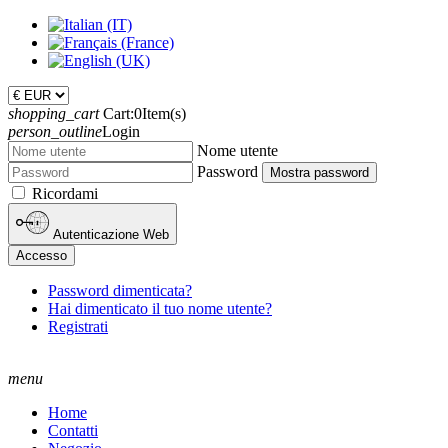
shopping_cart
Cart:
0
Item(s)
person_outline
Login
Nome utente
Password
Mostra password
Ricordami
Autenticazione Web
Accesso
Password dimenticata?
Hai dimenticato il tuo nome utente?
Registrati
menu
Home
Contatti